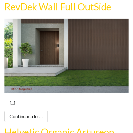
RevDek Wall Full OutSide
[…]
Continuar a ler…
Helvetic Organic Artureon