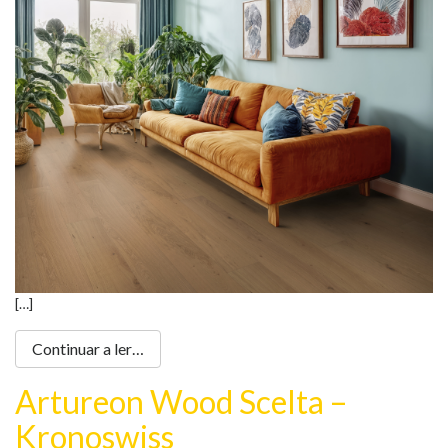
Loja Online
[…]
Continuar a ler…
Artureon Wood Scelta –
Kronoswiss