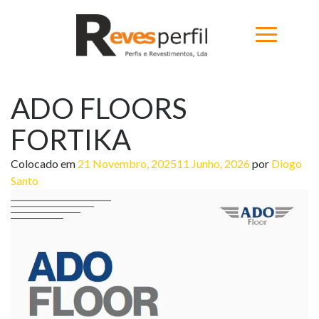
ADO FLOORS
Home
FORTIKA
Produtos
Colocado em
21 Novembro, 2025
11 Junho, 2026
por
Diogo
Novidades
Santo
Catálogos
Portfólio
Sobre
Contactos