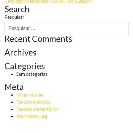
Catálogo Kronoswiss – Swiss Floors 2026
navigation
Search
Pesquisar
Recent Comments
Archives
Categories
Sem categorias
Meta
Iniciar sessão
Feed de entradas
Feed de comentários
WordPress.org