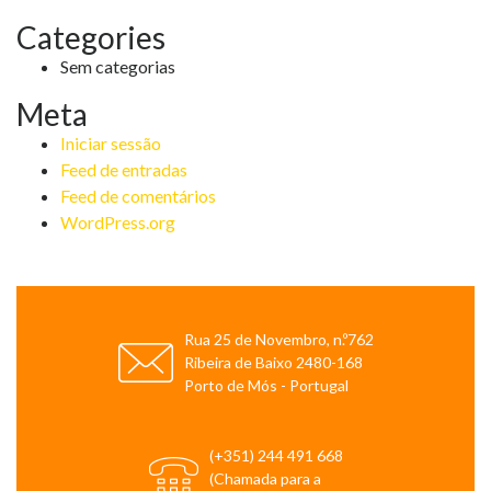
Categories
Sem categorias
Meta
Iniciar sessão
Feed de entradas
Feed de comentários
WordPress.org
Rua 25 de Novembro, n.º762
Ribeira de Baixo 2480-168
Porto de Mós - Portugal
(+351) 244 491 668
(Chamada para a