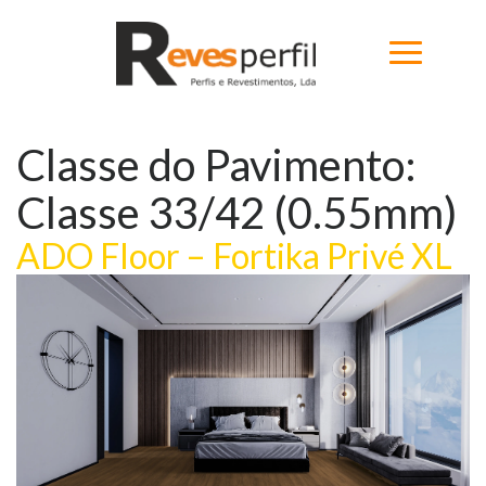
Classe do Pavimento:
Home
Classe 33/42 (0.55mm)
Produtos
ADO Floor – Fortika Privé XL
Novidades
Catálogos
Portfólio
Sobre
Contactos