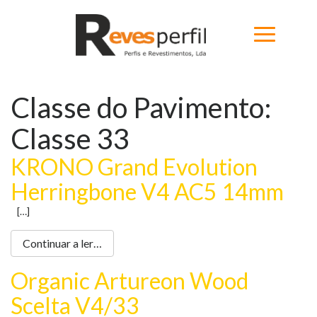
Classe do Pavimento:
Home
Classe 33
Produtos
KRONO Grand Evolution
Novidades
Herringbone V4 AC5 14mm
Catálogos
[…]
Portfólio
Continuar a ler…
Sobre
Organic Artureon Wood
Contactos
Scelta V4/33