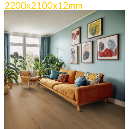
Loja Online
2200x2100x12mm