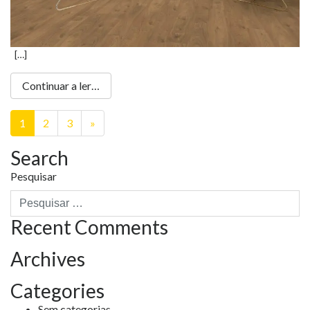
[…]
Continuar a ler…
Next
1
2
3
»
page
Search
Pesquisar
Recent Comments
Archives
Categories
Sem categorias