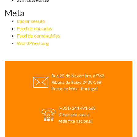
Meta
Iniciar sessão
Feed de entradas
Feed de comentários
WordPress.org
Rua 25 de Novembro, n.º762
Ribeira de Baixo 2480-168
Porto de Mós - Portugal
(+351) 244 491 668
(Chamada para a
rede fixa nacional)