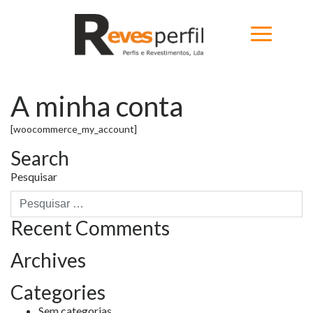
A minha conta
Home
[woocommerce_my_account]
Produtos
Search
Novidades
Pesquisar
Catálogos
Recent Comments
Portfólio
Archives
Sobre
Contactos
Categories
Sem categorias