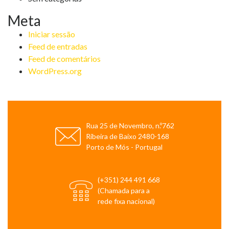
Loja Online
Meta
Iniciar sessão
Feed de entradas
Feed de comentários
WordPress.org
Rua 25 de Novembro, n.º762
Ribeira de Baixo 2480-168
Porto de Mós - Portugal
(+351) 244 491 668
(Chamada para a
rede fixa nacional)