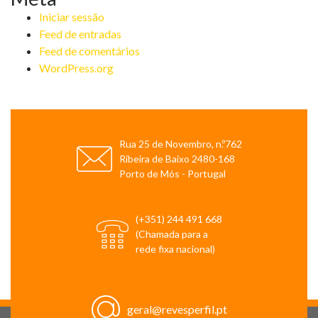
Iniciar sessão
Feed de entradas
Feed de comentários
WordPress.org
Rua 25 de Novembro, n.º762
Ribeira de Baixo 2480-168
Porto de Mós - Portugal
(+351) 244 491 668
(Chamada para a
rede fixa nacional)
geral@revesperfil.pt