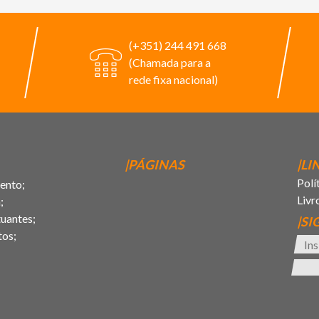
(+351) 244 491 668
(Chamada para a
rede fixa nacional)
|PÁGINAS
|LI
Polí
ento;
Livr
;
uantes;
|SI
tos;