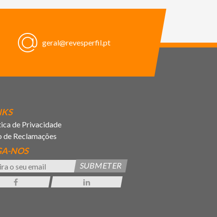
geral@revesperfil.pt
NKS
tica de Privacidade
o de Reclamações
GA-NOS
SUBMETER