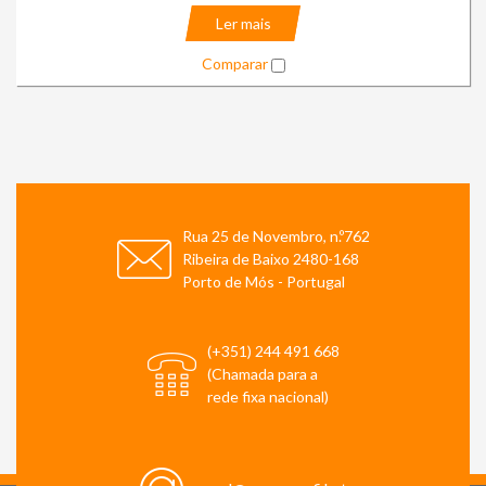
Ler mais
Comparar
Rua 25 de Novembro, n.º762
Ribeira de Baixo 2480-168
Porto de Mós - Portugal
(+351) 244 491 668
(Chamada para a
rede fixa nacional)