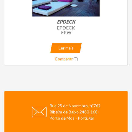
EPDECK
EPDECK
EPW
Ler mais
Comparar
Rua 25 de Novembro, n.º762
Ribeira de Baixo 2480-168
Porto de Mós - Portugal