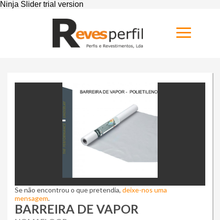
Home
Produtos
Novidades
Catálogos
Portfólio
Sobre
Se não encontrou o que pretendia,
deixe-nos uma
mensagem
.
Contactos
BARREIRA DE VAPOR