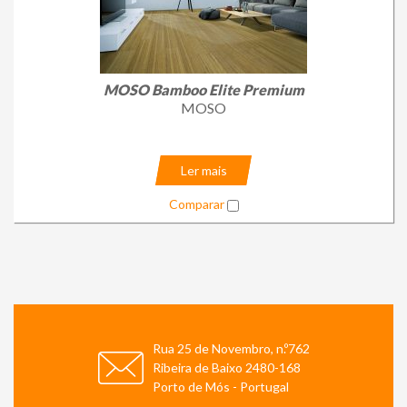
MOSO Bamboo Elite Premium
MOSO
Ler mais
Comparar
Rua 25 de Novembro, n.º762
Ribeira de Baixo 2480-168
Porto de Mós - Portugal