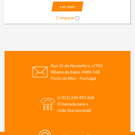
Ler mais
Comparar
Rua 25 de Novembro, n.º762
Ribeira de Baixo 2480-168
Porto de Mós - Portugal
(+351) 244 491 668
(Chamada para a
rede fixa nacional)