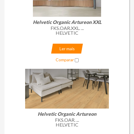
Helvetic Organic Artureon XXL
FKS.OAR.XXL. ...
HELVETIC
Ler mais
Comparar
Helvetic Organic Artureon
FKS.OAR. ...
HELVETIC