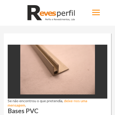
Ninja Slider trial version
Home
Produtos
Novidades
Catálogos
Portfólio
Sobre
Se não encontrou o que pretendia,
deixe-nos uma
Contactos
mensagem
.
Bases PVC