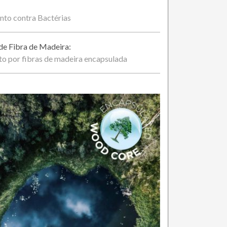
nto contra Bactérias
e Fibra de Madeira:
o por fibras de madeira encapsulada