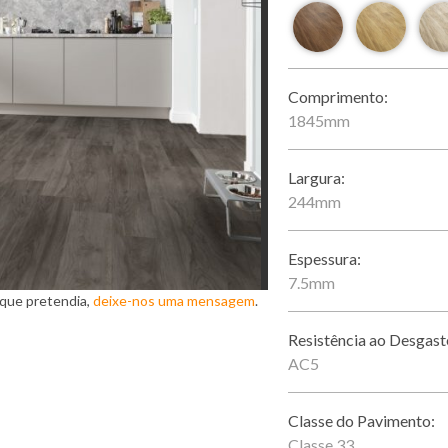
Comprimento:
1845mm
Largura:
244mm
Espessura:
7.5mm
 que pretendia,
deixe-nos uma mensagem
.
Resistência ao Desgast
AC5
Classe do Pavimento:
Classe 33