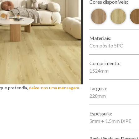
Cores disponíveis:
Materiais:
Compósito SPC
Comprimento:
1524mm
 que pretendia,
deixe-nos uma mensagem
.
Largura:
228mm
Espessura:
5mm + 1.5mm IXPE
Resistência ao Desgast