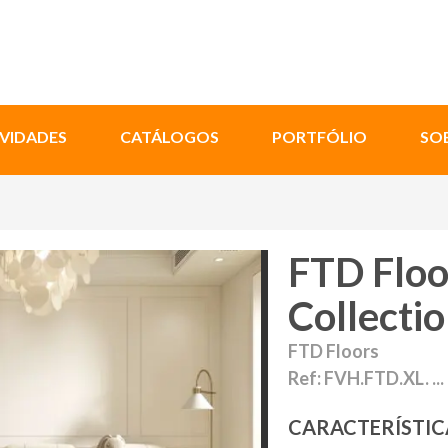
VIDADES
CATÁLOGOS
PORTFÓLIO
SO
FTD Floor
Collecti
FTD Floors
Ref: FVH.FTD.XL. ...
CARACTERÍSTIC