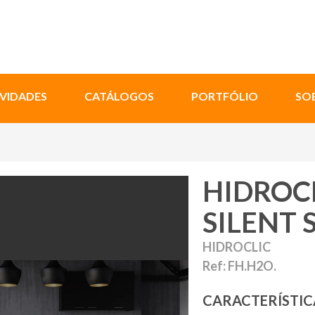
VIDADES
CATÁLOGOS
PORTFÓLIO
SO
HIDROC
SILENT 
HIDROCLIC
Ref: FH.H2O.
CARACTERÍSTIC