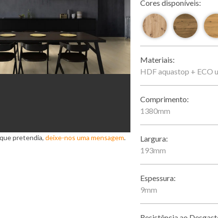
Cores disponíveis:
Materiais:
HDF aquastop + ECO u
Comprimento:
1380mm
 que pretendia,
deixe-nos uma mensagem
.
Largura:
193mm
Espessura:
9mm
Resistência ao Desgast