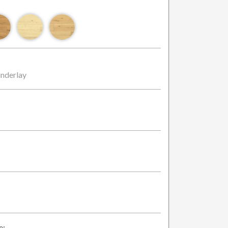
nderlay
e: