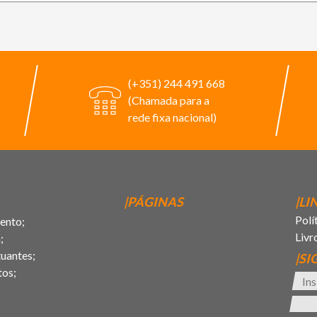
(+351) 244 491 668
(Chamada para a
rede fixa nacional)
|PÁGINAS
|LI
Polí
ento;
Livr
;
uantes;
|SI
tos;