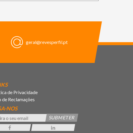
geral@revesperfil.pt
NKS
tica de Privacidade
o de Reclamações
GA-NOS
SUBMETER