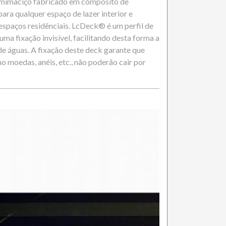
mimaciço fabricado em compósito de
ara qualquer espaço de lazer interior e
 espaços residênciais. LcDeck® é um perfil de
a fixação invisível, facilitando desta forma a
e águas. A fixação deste deck garante que
 moedas, anéis, etc., não poderão cair por