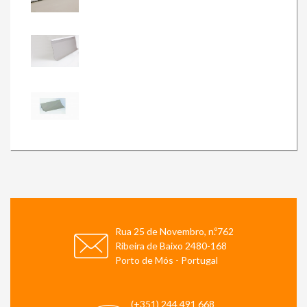
Rua 25 de Novembro, n.º762
Ribeira de Baixo 2480-168
Porto de Mós - Portugal
(+351) 244 491 668