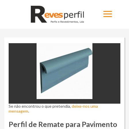
Home
Produtos
Novidades
Catálogos
Portfólio
Se não encontrou o que pretendia,
Sobre
deixe-nos uma
mensagem
.
Ninja Slider trial version
Contactos
Perfil de Remate para Pavimento