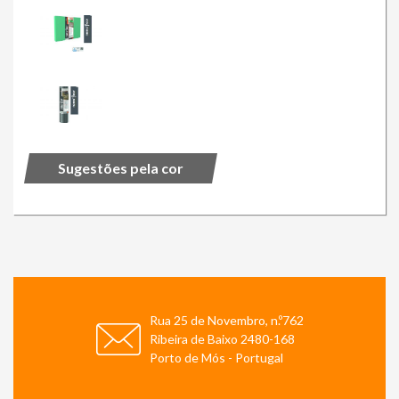
Sugestões pela cor
Rua 25 de Novembro, n.º762
Ribeira de Baixo 2480-168
Porto de Mós - Portugal