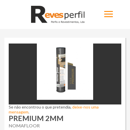
Home
Produtos
Novidades
Catálogos
Portfólio
Se não encontrou o que pretendia,
Sobre
deixe-nos uma
mensagem
.
PREMIUM 2MM
Contactos
NOMAFLOOR