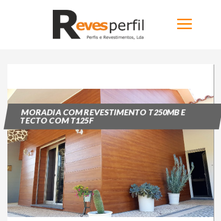
Home
Produtos
MORADIA COM REVESTIMENTO T250MB E
TECTO COM T125F
Novidades
Catálogos
Portfólio
Sobre
Contactos