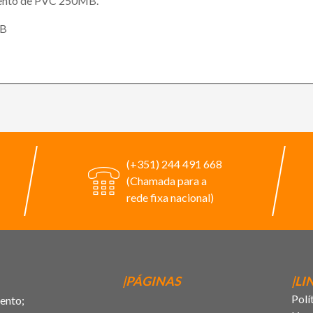
mento de PVC 250MB.
MB
(+351) 244 491 668
(Chamada para a
rede fixa nacional)
|PÁGINAS
|LI
Polí
ento;