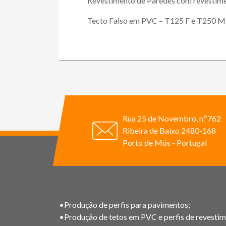
Revestimento de Paredes com revesti
Tecto Falso em PVC – T125 F e T250 
Rua 25 de Novembro, n.º762
Ribeira de Baixo 2480-168
Porto de Mós - Portugal
•Produção de perfis para pavimentos;
•Produção de tetos em PVC e perfis de revestim