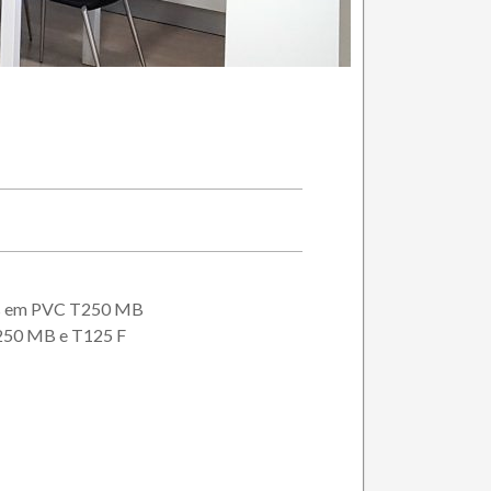
es em PVC T250 MB
250 MB e T125 F