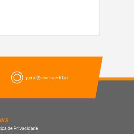
geral@revesperfil.pt
NKS
tica de Privacidade