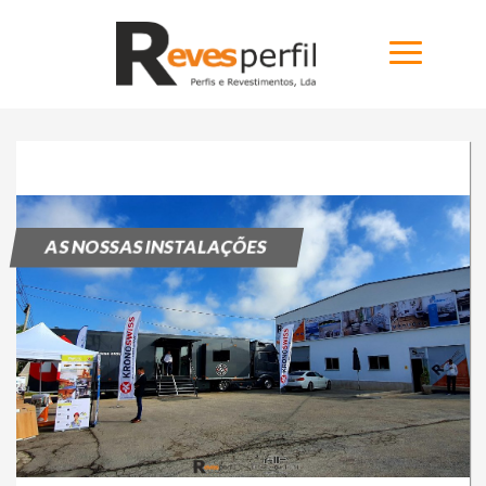
Home
Produtos
AS NOSSAS INSTALAÇÕES
Novidades
Catálogos
Portfólio
Sobre
Contactos