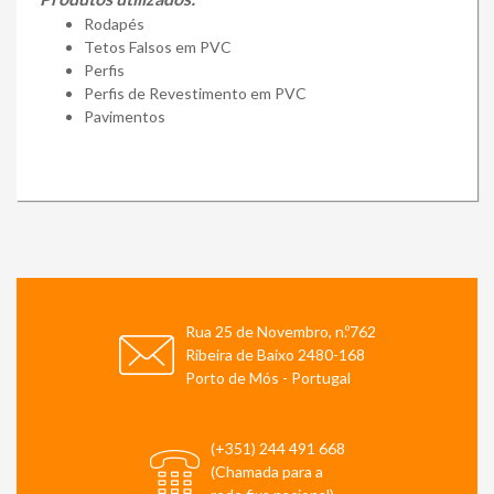
Rodapés
Tetos Falsos em PVC
Perfis
Perfis de Revestimento em PVC
Pavimentos
Rua 25 de Novembro, n.º762
Ribeira de Baixo 2480-168
Porto de Mós - Portugal
(+351) 244 491 668
(Chamada para a