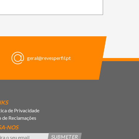
geral@revesperfil.pt
NKS
tica de Privacidade
o de Reclamações
GA-NOS
SUBMETER