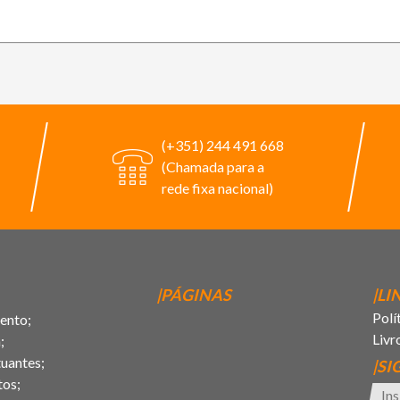
(+351) 244 491 668
(Chamada para a
rede fixa nacional)
|PÁGINAS
|LI
Polí
ento;
Livr
;
uantes;
|SI
tos;