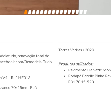
Torres Vedras / 2020
delatudo, renovação total de
w.facebook.com/Remodela-Tudo-
Produtos utilizados:
Pavimento Helvetic Mon
Rodapé Perclic Pinho R
 V4 – Ref. HF013
R01.70.15-523
 Branco 70x15mm Ref: