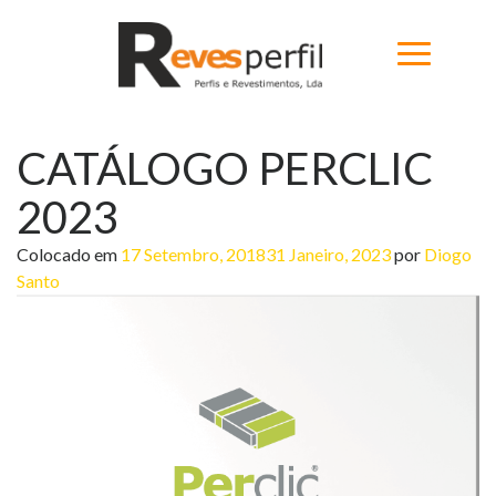
CATÁLOGO PERCLIC
Home
2023
Produtos
Colocado em
17 Setembro, 2018
31 Janeiro, 2023
por
Diogo
Novidades
Santo
Catálogos
Portfólio
Sobre
Contactos