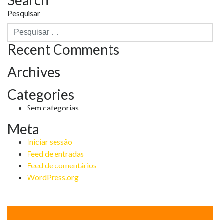
Search
navigation
Pesquisar
Recent Comments
Archives
Categories
Sem categorias
Meta
Iniciar sessão
Feed de entradas
Feed de comentários
WordPress.org