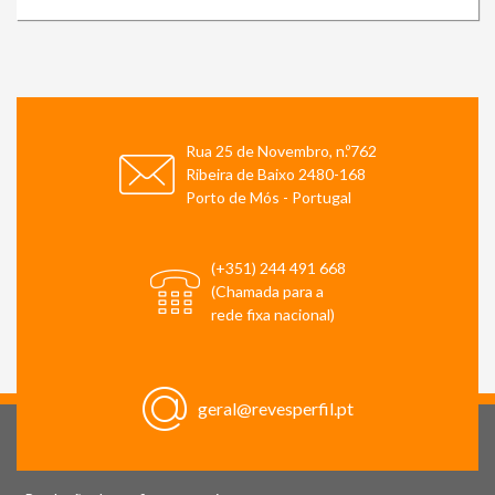
Rua 25 de Novembro, n.º762
Ribeira de Baixo 2480-168
Porto de Mós - Portugal
(+351) 244 491 668
(Chamada para a
rede fixa nacional)
geral@revesperfil.pt