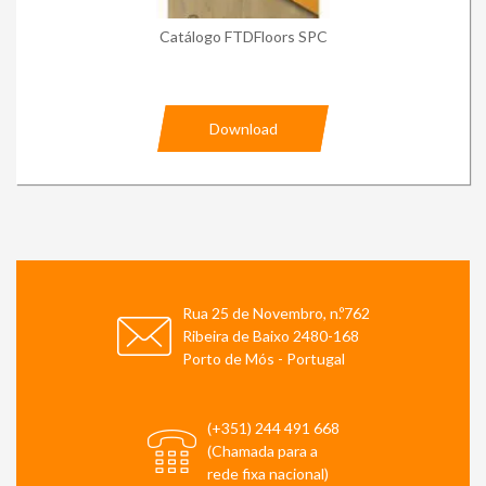
Catálogo FTDFloors SPC
Download
Rua 25 de Novembro, n.º762
Ribeira de Baixo 2480-168
Porto de Mós - Portugal
(+351) 244 491 668
(Chamada para a
rede fixa nacional)