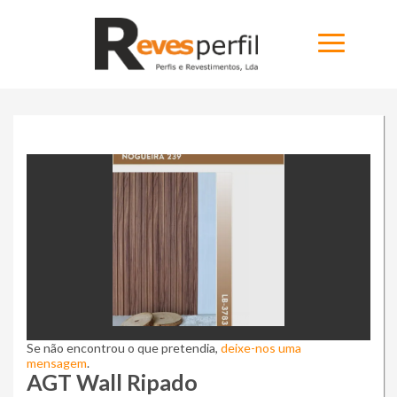
Ninja Slider trial version
Home
Produtos
Novidades
Catálogos
Portfólio
Sobre
Se não encontrou o que pretendia,
deixe-nos uma
Contactos
mensagem
.
AGT Wall Ripado