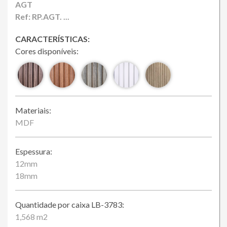
Loja Online
AGT
Ref: RP.AGT. ...
CARACTERÍSTICAS:
Cores disponíveis:
Materiais:
MDF
Espessura:
12mm
18mm
Quantidade por caixa LB-3783:
1,568 m2