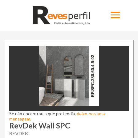
Home
Produtos
Novidades
Catálogos
Portfólio
Se não encontrou o que pretendia,
Sobre
deixe-nos uma
mensagem
.
RevDek Wall SPC
Contactos
REVDEK