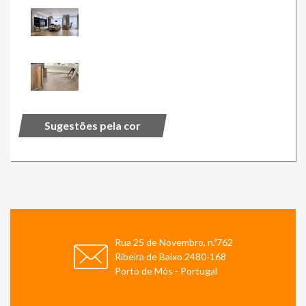
Sugestões pela cor
Rua 25 de Novembro, n.º762
Ribeira de Baixo 2480-168
Porto de Mós - Portugal