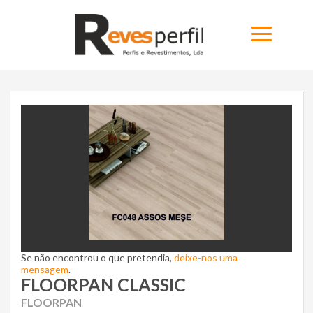
Home
Produtos
Novidades
Catálogos
Portfólio
Se não encontrou o que pretendia,
Sobre
deixe-nos uma
mensagem
.
FLOORPAN CLASSIC
Contactos
FLOORPAN