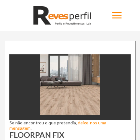
Ninja Slider trial version
Home
Produtos
Novidades
Catálogos
Portfólio
Sobre
Se não encontrou o que pretendia,
deixe-nos uma
Contactos
mensagem
.
FLOORPAN FIX