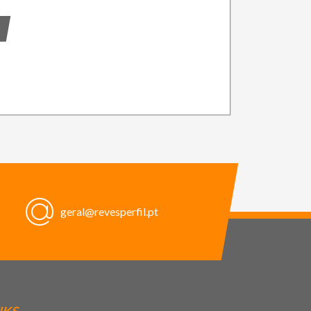
geral@revesperfil.pt
NKS