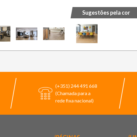
Sugestões pela cor
(+351) 244 491 668
(Chamada para a
rede fixa nacional)
|PÁGINAS
|LI