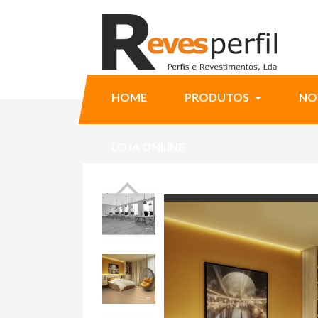
HOME
PRODUTOS
NO
LOJA ONLINE
Ninja Slider trial version