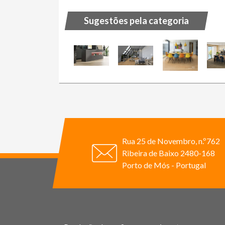
Sugestões pela categoria
Rua 25 de Novembro, n.º762
Ribeira de Baixo 2480-168
Porto de Mós - Portugal