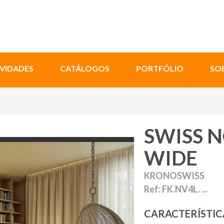
VIDADES
CATÁLOGOS
PORTFÓLIO
SO
SWISS N
WIDE
KRONOSWISS
Ref: FK.NV4L. ...
CARACTERÍSTIC