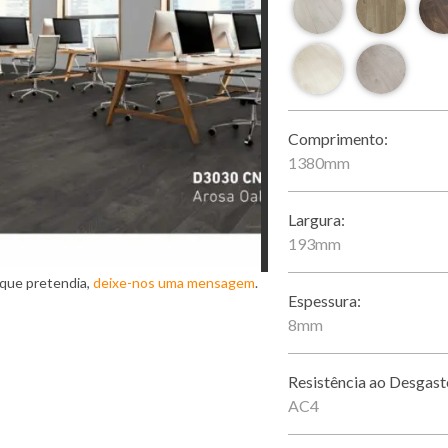
Comprimento:
1380mm
Largura:
193mm
 que pretendia,
deixe-nos uma mensagem
.
Espessura:
8mm
Resistência ao Desgast
AC4