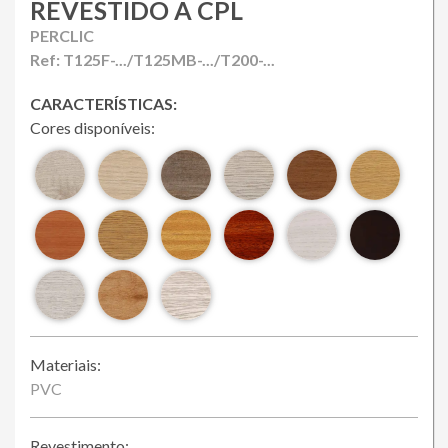
Loja Online
REVESTIDO A CPL
PERCLIC
Ref: T125F-.../T125MB-.../T200-...
CARACTERÍSTICAS:
Cores disponíveis:
Materiais:
PVC
Revestimento: