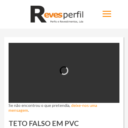
Home
Produtos
Novidades
Catálogos
Portfólio
Se não encontrou o que pretendia,
Sobre
deixe-nos uma
mensagem
.
Ninja Slider trial version
Contactos
TETO FALSO EM PVC