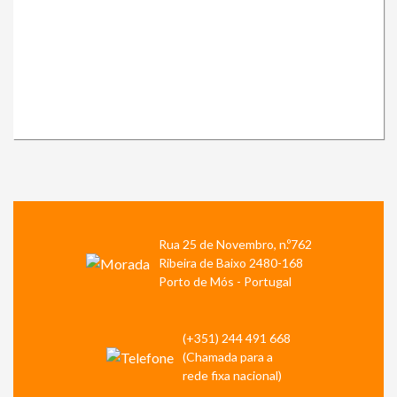
Rua 25 de Novembro, n.º762
Ribeira de Baixo 2480-168
Porto de Mós - Portugal
(+351) 244 491 668
(Chamada para a
rede fixa nacional)