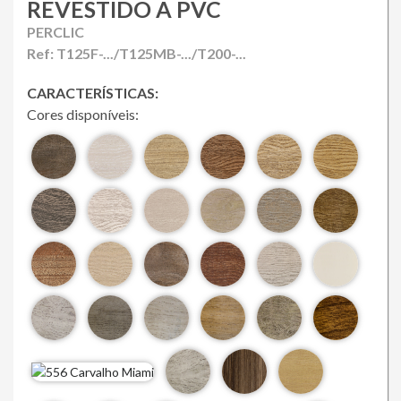
Loja Online
REVESTIDO A PVC
PERCLIC
Ref: T125F-.../T125MB-.../T200-...
CARACTERÍSTICAS:
Cores disponíveis: