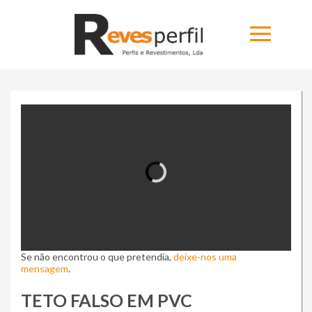
Home
Produtos
Novidades
Catálogos
Portfólio
Se não encontrou o que pretendia,
Sobre
deixe-nos uma
mensagem
.
Ninja Slider trial version
Contactos
TETO FALSO EM PVC