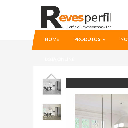
HOME
PRODUTOS
NO
LOJA ONLINE
Ninja Slider trial version