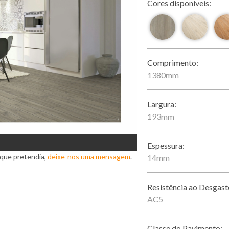
Cores disponíveis:
Comprimento:
1380mm
Largura:
193mm
Espessura:
 que pretendia,
deixe-nos uma mensagem
.
14mm
Resistência ao Desgast
AC5
Classe do Pavimento: