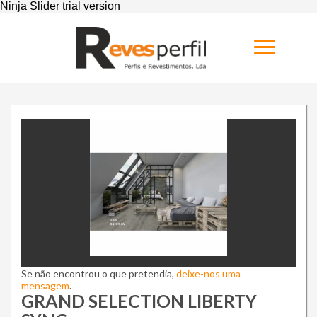
Home
Produtos
Novidades
Catálogos
Portfólio
Sobre
Se não encontrou o que pretendia,
deixe-nos uma
mensagem
.
Contactos
GRAND SELECTION LIBERTY