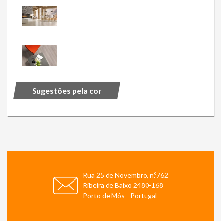
Sugestões pela cor
Rua 25 de Novembro, n.º762
Ribeira de Baixo 2480-168
Porto de Mós - Portugal