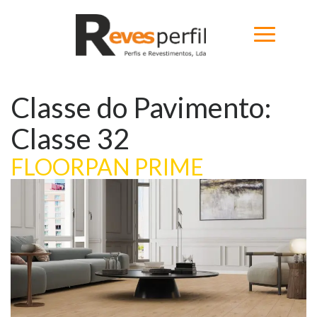
Classe do Pavimento:
Home
Classe 32
Produtos
FLOORPAN PRIME
Novidades
Catálogos
Portfólio
Sobre
Contactos