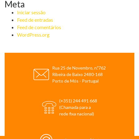
Meta
Iniciar sessão
Feed de entradas
Feed de comentários
WordPress.org
Rua 25 de Novembro, n.º762
Ribeira de Baixo 2480-168
Porto de Mós - Portugal
(+351) 244 491 668
(Chamada para a
rede fixa nacional)