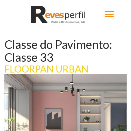
Classe do Pavimento:
Home
Classe 33
Produtos
FLOORPAN URBAN
Novidades
Catálogos
Portfólio
Sobre
Contactos