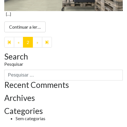
[…]
Continuar a ler…
Previous
Next
3
«
2
»
page
page
Search
Pesquisar
Recent Comments
Archives
Categories
Sem categorias