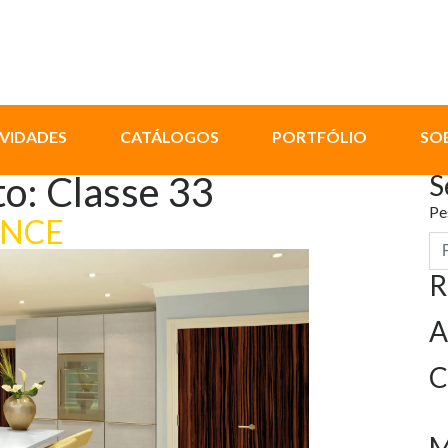
VIDADES
CATÁLOGOS
PORTFÓLIO
SO
to:
Classe 33
S
Pe
ANCE
R
A
C
M