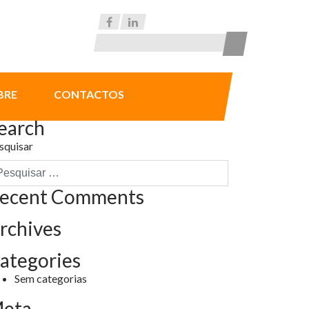
BRE
CONTACTOS
earch
squisar
ecent Comments
rchives
ategories
Sem categorias
eta