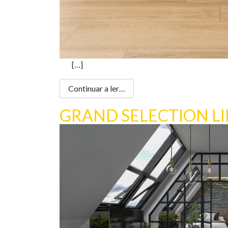
[…]
Continuar a ler…
GRAND SELECTION LI