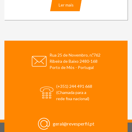
Ler mais
Rua 25 de Novembro, n.º762
Ribeira de Baixo 2480-168
Porto de Mós - Portugal
(+351) 244 491 668
(Chamada para a
rede fixa nacional)
geral@revesperfil.pt